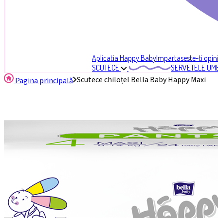
Aplicatia Happy Baby
Impartaseste-ti opin
SCUTECE
SERVETELE UM
Scutece chiloțel Bella Baby Happy Maxi
Pagina principală