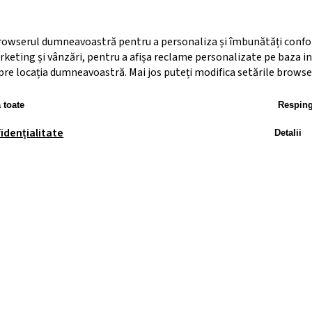
rowserul dumneavoastră pentru a personaliza și îmbunătăți confortul 
rketing și vânzări, pentru a afișa reclame personalizate pe baza i
espre locația dumneavoastră. Mai jos puteți modifica setările browse
 toate
Respin
fidențialitate
Detalii