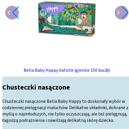
Bella Baby Happy batiste igienice 150 bucăți
Chusteczki nasączone
Chusteczki nasączone Bella Baby Happy to doskonały wybór w
codziennej pielęgnacji maluchów. Delikatne składniki, dobrane z
myślą o najmłodszych, nie tylko oczyszczają, ale też pielęgnują,
łagodzą podrażnienia i nawilżają delikatną skórę dziecka.