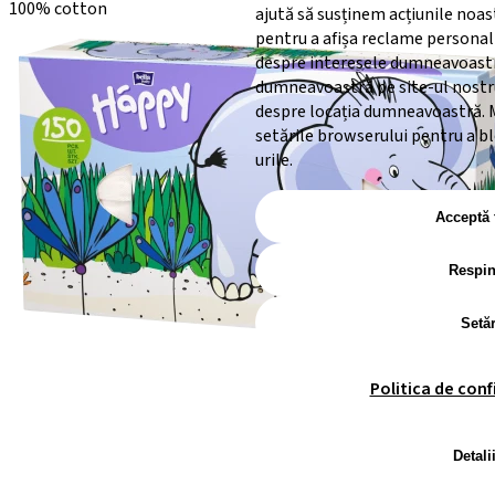
100% cotton
ajută să susținem acțiunile noas
pentru a afișa reclame personal
despre interesele dumneavoastră
dumneavoastră pe site-ul nostru 
despre locația dumneavoastră. M
setările browserului pentru a b
urile.
Acceptă 
Respi
Setăr
Politica de conf
Detali